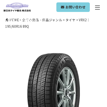
ONLINE SHOP
お問い合わせ
VRX2｜195/60R16 89Q
HOME
>
全ての商品
>
商品ジャンル
>
タイヤ
>
VRX2｜
195/60R16 89Q