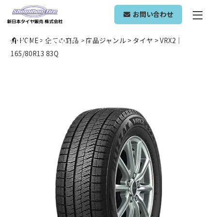
ONLINE SHOP
お問い合わせ
VRX2｜165/80R13 83Q
HOME
>
全ての商品
>
商品ジャンル
>
タイヤ
>
VRX2｜
165/80R13 83Q