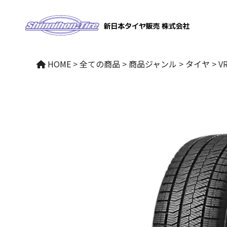
ONLINE 
HOME
>
全ての商品
>
商品ジャンル
>
タイヤ
>
V
VRX2｜155/65R13 73Q