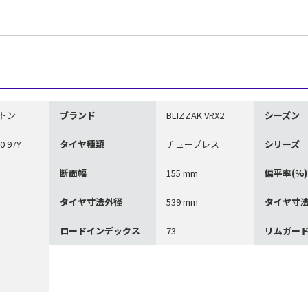
トン
ブランド
BLIZZAK VRX2
シーズン
0 97Y
タイヤ種類
チューブレス
シリーズ
断面幅
155 mm
偏平率(%)
タイヤ寸法外径
539 mm
タイヤ寸
ロードインデックス
73
リムガー