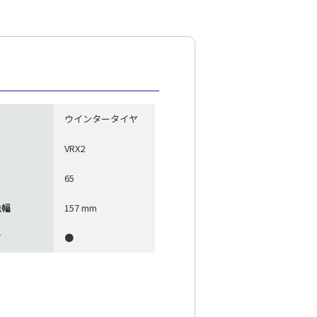
ウインタータイヤ
VRX2
65
法幅
157 mm
ド
●