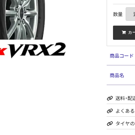
数量
 カ
商品コード
商品名
送料・配
よくある
タイヤの