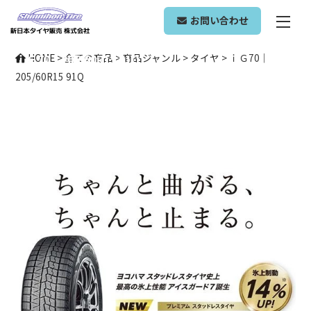
ONLINE SHOP
お問い合わせ
ｉＧ70｜205/60R15 91Q
HOME
>
全ての商品
>
商品ジャンル
>
タイヤ
>
ｉＧ70｜
205/60R15 91Q