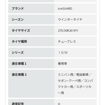
ブランド
iceGUARD
シーズン
ウインタータイヤ
タイヤサイズ
275/30R20 97Y
タイヤ種類
チューブレス
シリーズ
ｉＧ70
適合車種 1
乗用車
適合車種 2
ミニバン用／軽自動車／
セダン・クーペ用／コンパ
クトカー用／スポーツカ
ー用
速度記号
Q