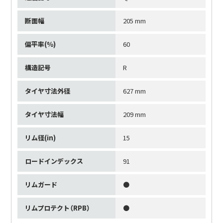
断面幅
205 mm
偏平率(%)
60
構造記号
R
タイヤ寸法外径
627 mm
タイヤ寸法幅
209 mm
リム径(in)
15
ロードインデックス
91
リムガード
●
リムプロテクト（RPB）
●