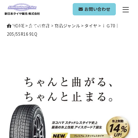
ONLINE SHOP
お問い合わせ
ｉＧ70｜205/55R16 91Q
HOME
>
全ての商品
>
商品ジャンル
>
タイヤ
>
ｉＧ70｜
205/55R16 91Q