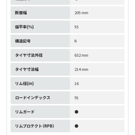
断面幅
205 mm
偏平率(%)
55
構造記号
R
タイヤ寸法外径
632 mm
タイヤ寸法幅
214 mm
リム径(in)
16
ロードインデックス
91
リムガード
●
リムプロテクト（RPB）
●