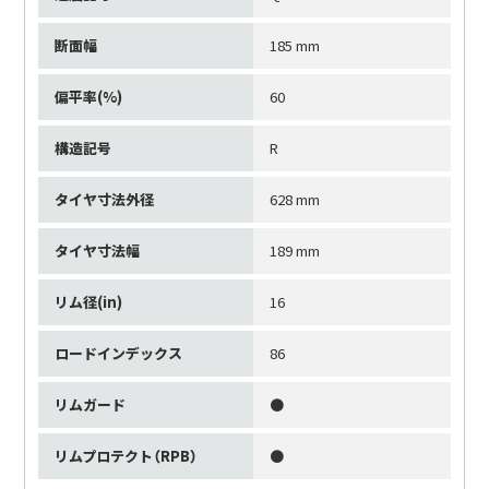
断面幅
185 mm
偏平率(%)
60
構造記号
R
タイヤ寸法外径
628 mm
タイヤ寸法幅
189 mm
リム径(in)
16
ロードインデックス
86
リムガード
●
リムプロテクト（RPB）
●