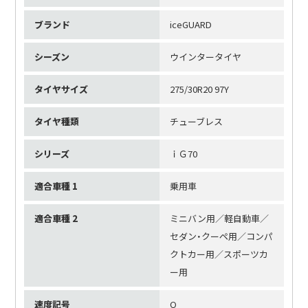
ブランド
iceGUARD
シーズン
ウインタータイヤ
タイヤサイズ
275/30R20 97Y
タイヤ種類
チューブレス
シリーズ
ｉＧ70
適合車種 1
乗用車
適合車種 2
ミニバン用／軽自動車／
セダン・クーペ用／コンパ
クトカー用／スポーツカ
ー用
速度記号
Q