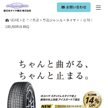
ONLINE SHOP
お問い合わせ
ｉＧ70｜185/60R16 86Q
HOME
>
全ての商品
>
商品ジャンル
>
タイヤ
>
ｉＧ70｜
185/60R16 86Q