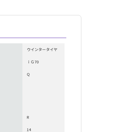
ウインタータイヤ
ｉＧ70
Q
R
14