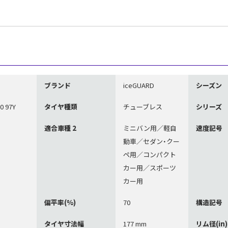
ブランド
iceGUARD
シーズン
0 97Y
タイヤ種類
チューブレス
シリーズ
適合車種 2
ミニバン用／軽自
速度記号
動車／セダン・クー
ペ用／コンパクト
カー用／スポーツ
カー用
偏平率(%)
70
構造記号
タイヤ寸法幅
177 mm
リム径(in)