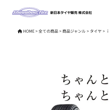
ONLINE 
HOME
>
全ての商品
>
商品ジャンル
>
タイヤ
>
ｉ
ｉＧ70｜175/70R14 84Q