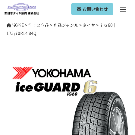
ONLINE SHOP
お問い合わせ
ｉＧ60｜175/70R14 84Q
HOME
>
全ての商品
>
商品ジャンル
>
タイヤ
>
ｉＧ60｜
175/70R14 84Q