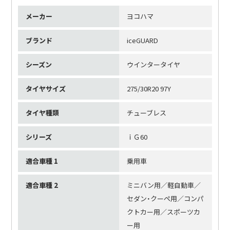
メーカー
ヨコハマ
ブランド
iceGUARD
シーズン
ウインタータイヤ
タイヤサイズ
275/30R20 97Y
タイヤ種類
チューブレス
シリーズ
ｉＧ60
適合車種 1
乗用車
適合車種 2
ミニバン用／軽自動車／
セダン・クーペ用／コンパ
クトカー用／スポーツカ
ー用