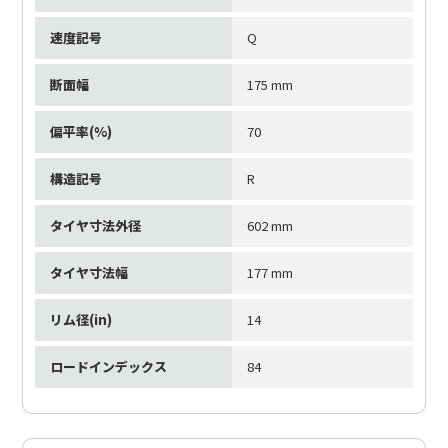
速度記号
Q
断面幅
175 mm
偏平率(%)
70
構造記号
R
タイヤ寸法外径
602 mm
タイヤ寸法幅
177 mm
リム径(in)
14
ロードインデックス
84