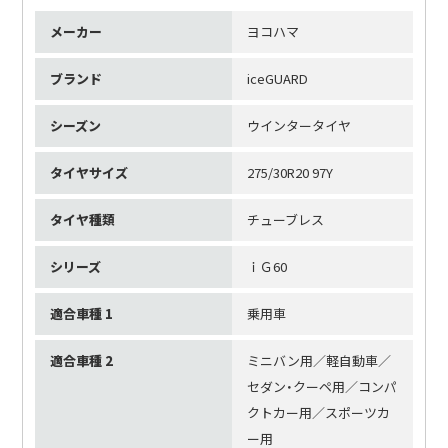
メーカー
ヨコハマ
ブランド
iceGUARD
シーズン
ウインタータイヤ
タイヤサイズ
275/30R20 97Y
タイヤ種類
チューブレス
シリーズ
ｉＧ60
適合車種 1
乗用車
適合車種 2
ミニバン用／軽自動車／
セダン・クーペ用／コンパ
クトカー用／スポーツカ
ー用