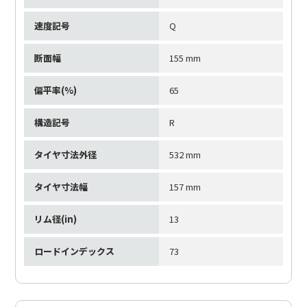
速度記号
Q
断面幅
155 mm
偏平率(%)
65
構造記号
R
タイヤ寸法外径
532 mm
タイヤ寸法幅
157 mm
リム径(in)
13
ロードインデックス
73