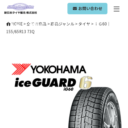
ONLINE SHOP
お問い合わせ
ｉＧ60｜155/65R13 73Q
HOME
>
全ての商品
>
商品ジャンル
>
タイヤ
>
ｉＧ60｜
155/65R13 73Q