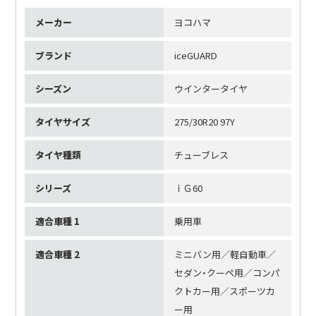
メーカー
ヨコハマ
ブランド
iceGUARD
シーズン
ウインタータイヤ
タイヤサイズ
275/30R20 97Y
タイヤ種類
チューブレス
シリーズ
ｉＧ60
適合車種 1
乗用車
適合車種 2
ミニバン用／軽自動車／
セダン・クーペ用／コンパ
クトカー用／スポーツカ
ー用