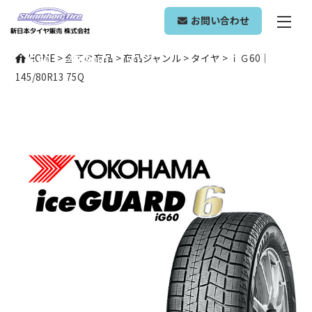
ONLINE SHOP
お問い合わせ
ｉＧ60｜145/80R13 75Q
HOME
>
全ての商品
>
商品ジャンル
>
タイヤ
>
ｉＧ60｜
145/80R13 75Q