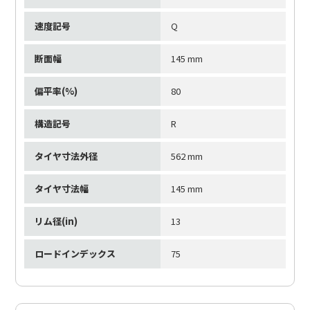
速度記号
Q
断面幅
145 mm
偏平率(%)
80
構造記号
R
タイヤ寸法外径
562 mm
タイヤ寸法幅
145 mm
リム径(in)
13
ロードインデックス
75