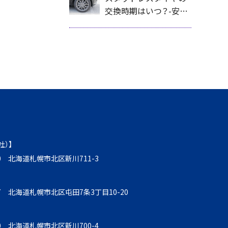
日本タイヤ販売株式会
交換時期はいつ？-安全
社が解説
に冬を迎えるための目
安と交換タイミングを
新日本タイヤ販売株式
会社が解説
社）】
930 北海道札幌市北区新川711-3
857 北海道札幌市北区屯田7条3丁目10-20
930 北海道札幌市北区新川700-4