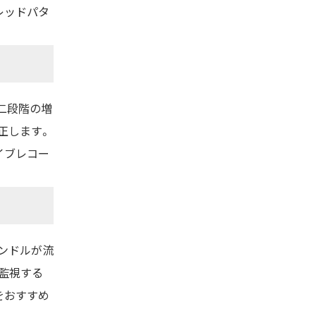
レッドパタ
二段階の増
正します。
イブレコー
ンドルが流
監視する
をおすすめ