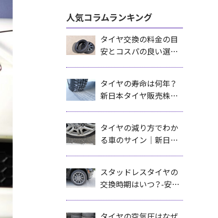
人気コラムランキング
タイヤ交換の料金の目
安とコスパの良い選び
方｜札幌の新日本タイ
ヤ販売株式会社が解説
タイヤの寿命は何年？
新日本タイヤ販売株式
会社が解説する交換時
期の目安と見極め方
タイヤの減り方でわか
る車のサイン｜新日本
タイヤ販売株式会社が
解説する正しいチェッ
スタッドレスタイヤの
ク方法と対策
交換時期はいつ？-安全
に冬を迎えるための目
安と交換タイミングを
タイヤの空気圧はなぜ