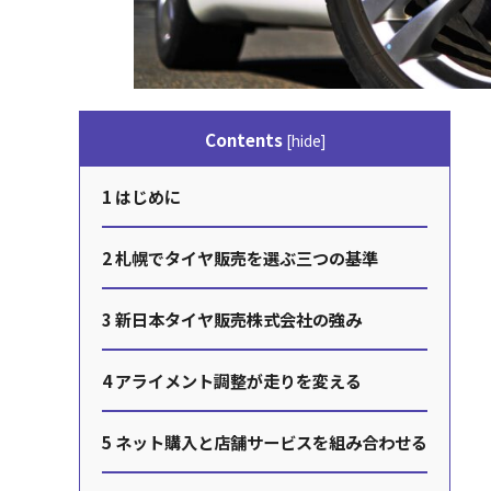
Contents
[
hide
]
1
はじめに
2
札幌でタイヤ販売を選ぶ三つの基準
3
新日本タイヤ販売株式会社の強み
4
アライメント調整が走りを変える
5
ネット購入と店舗サービスを組み合わせる