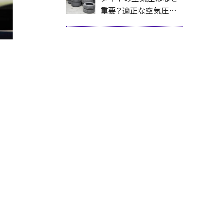
新日本タイヤ販売株式
重要？適正な空気圧が
会社が解説
安全性・燃費・タイヤ寿
命を左右する理由を新
日本タイヤ販売株式会
社が解説